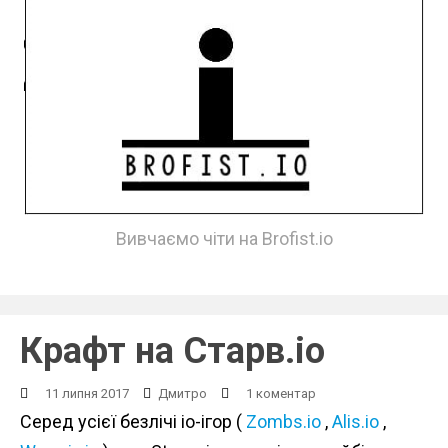
Вивчаємо чіти на Brofist.io
Крафт на Старв.іо
11 липня 2017
Дмитро
1 коментар
Серед усієї безлічі io-ігор (
Zombs.io
,
Alis.io
,