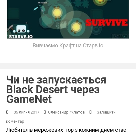
Вивчаємо Крафт на Старв.іо
Чи не запускається
Black Desert через
GameNet
06 липня 2017
Олександр Філатов
Залишити
коментар
Любителів мережевих ігор з кожним днем ​​стає