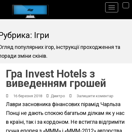
S
TO
k
i
p
Рубрика: Ігри
t
Огляд популярних ігор, інструкції проходження та
o
поради зміни скінів.
m
a
Гра Invest Hotels з
i
виведенням грошей
n
c
16 березня 2018
Дмитро
Залишити коментар
o
Лаври засновника фінансових пірамід Чарльза
n
Понці не дають спокою багатьом ділкам як у нас
t
в країні, так і за кордоном. Не встигла відгриміти
e
гучна епопея з «МММ» і «МММ-2012» авторства