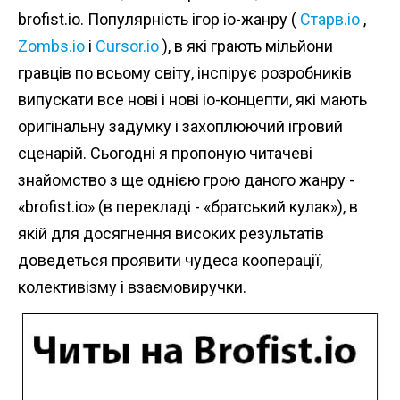
brofist.io. Популярність ігор io-жанру (
Старв.іо
,
Zombs.io
і
Cursor.io
), в які грають мільйони
гравців по всьому світу, інспірує розробників
випускати все нові і нові io-концепти, які мають
оригінальну задумку і захоплюючий ігровий
сценарій. Сьогодні я пропоную читачеві
знайомство з ще однією грою даного жанру -
«brofist.io» (в перекладі - «братський кулак»), в
якій для досягнення високих результатів
доведеться проявити чудеса кооперації,
колективізму і взаємовиручки.