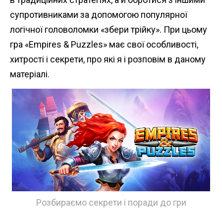
супротивниками за допомогою популярної
логічної головоломки «збери трійку». При цьому
гра «Empires & Puzzles» має свої особливості,
хитрості і секрети, про які я і розповім в даному
матеріалі.
Розбираємо секрети і поради до гри