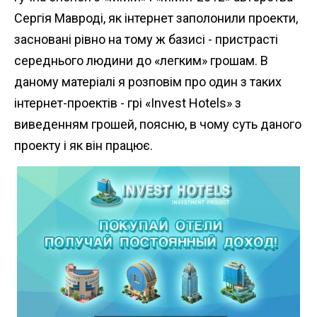
n
Сергія Мавроді, як інтернет заполонили проекти,
t
засновані рівно на тому ж базисі - пристрасті
середнього людини до «легким» грошам. В
даному матеріалі я розповім про один з таких
інтернет-проектів - грі «Invest Hotels» з
виведенням грошей, поясню, в чому суть даного
проекту і як він працює.