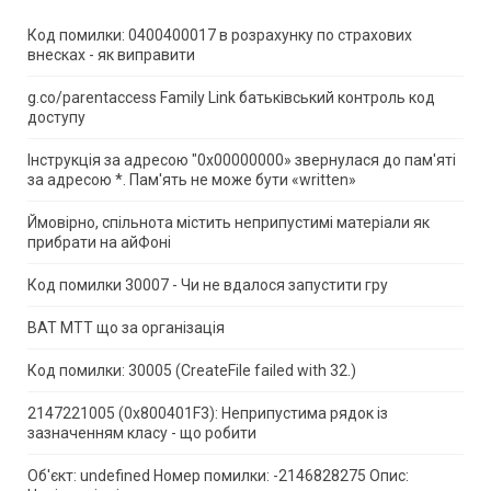
Код помилки: 0400400017 в розрахунку по страхових
внесках - як виправити
g.co/parentaccess Family Link батьківський контроль код
доступу
Інструкція за адресою "0x00000000» звернулася до пам'яті
за адресою *.
Пам'ять не може бути «written»
Ймовірно, спільнота містить неприпустимі матеріали як
прибрати на айФоні
Код помилки 30007 - Чи не вдалося запустити гру
ВАТ МТТ що за організація
Код помилки: 30005 (CreateFile failed with 32.)
2147221005 (0x800401F3): Неприпустима рядок із
зазначенням класу - що робити
Об'єкт: undefined Номер помилки: -2146828275 Опис: