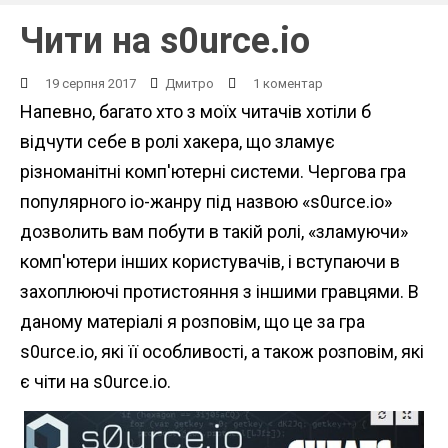
Чити на s0urce.io
19 серпня 2017
Дмитро
1 коментар
Напевно, багато хто з моїх читачів хотіли б
відчути себе в ролі хакера, що зламує
різноманітні комп'ютерні системи. Чергова гра
популярного io-жанру під назвою «s0urce.io»
дозволить вам побути в такій ролі, «зламуючи»
комп'ютери інших користувачів, і вступаючи в
захоплюючі протистояння з іншими гравцями. В
даному матеріалі я розповім, що це за гра
s0urce.io, які її особливості, а також розповім, які
є чіти на s0urce.io.