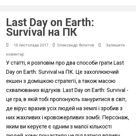
Last Day on Earth:
Survival на ПК
16 листопада 2017
Олександр Філатов
Залишити
коментар
У статті, я розповім про два способи грати Last
Day on Earth: Survival на ПК. Це захоплюючий
екшен з домішкою стратегії, а також масою
схвалюваних відгуків. Last Day on Earth: Survival -
це гра, в якій тобі пропонують зануритися в світ,
де вірус вразив усіх людей на землі і зробив з
них жахливих і кровожерливих зомбі. Персонаж,
яким ви керуєте є одним з малої кількості
людей, кому пощастило не піддатися впливу