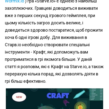
Wormix.io
) гра «Starve.io» є однією з найбільш
захоплюючих. Гравцеві доводиться виживати
вже з перших секунд ігрового геймплея, при
цьому кількість загроз досить велике, і
доведеться здорово постаратися, щоб прожити
хоча б одні ігрові добу. Для виживання в
Старв.іо необхідно створювати спеціальні
інструменти - Крафт, які допоможуть вам
протриматися в грі якомога більше. У даній
статті я розповім, які є Крафт на Starve.io, а також
перерахую кілька порад, які дозволять діяти в
грі більш ефективно.