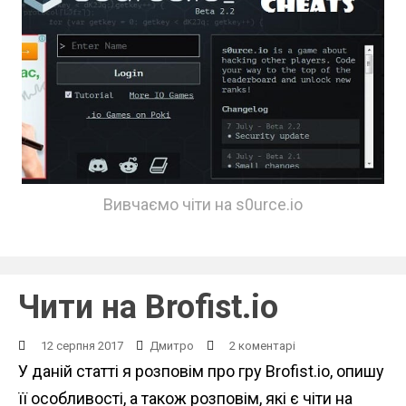
Вивчаємо чіти на s0urce.io
Чити на Brofist.io
12 серпня 2017
Дмитро
2 коментарі
У даній статті я розповім про гру Brofist.io, опишу
її особливості, а також розповім, які є чіти на