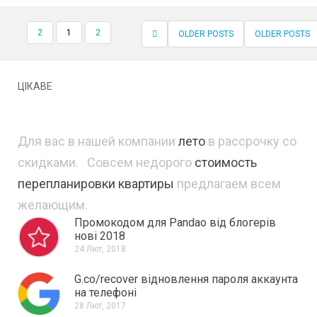
2
1
2
OLDER POSTS
OLDER POSTS
НАВІГАЦІЯ ПО ПУБЛІКАЦІЯМ
ЦІКАВЕ
Для вас в нашей компании
лето
в рассрочку со
скидками. Совсем недорого
стоимость
перепланировки квартиры
предлагаем всем
желающим.
Промокодом для Pandao від блогерів
нові 2018
24 Лют, 2018
G.co/recover відновлення пароля аккаунта
на телефоні
28 Лют, 2017