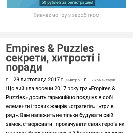
Вивчаємо гру з заробітком
Empires & Puzzles
секрети, хитрості і
поради
28 листопада 2017
Дмитро
7 коментарів
Що вийшла восени 2017 року гра «Empires &
Puzzles» досить гармонійно поєднує в собі
елементи ігрових жанрів «стратегія» і «три в
ряд». Вам належить не тільки будувати свій
замок, створювати і прокачувати своїх героїв як
в традиційних стратегіях, а й боротися з іншими