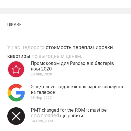
ЦІКАВЕ
У нас недорого
стоимость перепланировки
квартиры
по выгодным ценам.
Промокодом для Pandao від блогерів
нові 2020
24 Лип, 2020
G.co/recover відновлення пароля аккаунта
на телефоні
28 Чер, 2020
PMT changed for the ROM it must be
downloaded
що робити
04 Жов, 2020