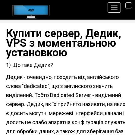
S
TO
k
i
Купити сервер, Дедик,
p
VPS з моментальною
t
o
установкою
m
1) Що таке Дедик?
a
i
Дедик - очевидно, походить від англійського
n
слова "dedicated", що з англиского значить
c
виділений. Тобто Dedicated Server - виділений
o
сервер. Дедик, як їх прийнято називати, на яких
n
є досить могутні мережеві інтерфейси, канали і
t
досить не слабо апаратна конфігурація служать
e
для обробки даних, а також для зберігання баз