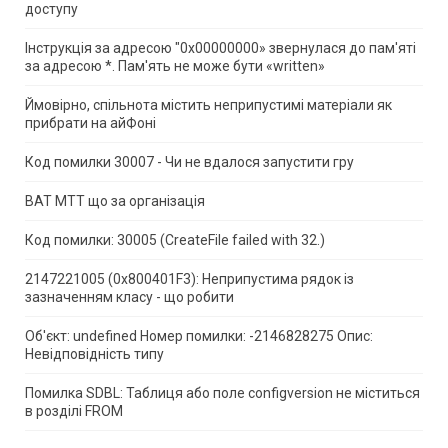
доступу
Інструкція за адресою "0x00000000» звернулася до пам'яті
за адресою *.
Пам'ять не може бути «written»
Ймовірно, спільнота містить неприпустимі матеріали як
прибрати на айФоні
Код помилки 30007 - Чи не вдалося запустити гру
ВАТ МТТ що за організація
Код помилки: 30005 (CreateFile failed with 32.)
2147221005 (0x800401F3): Неприпустима рядок із
зазначенням класу - що робити
Об'єкт: undefined Номер помилки: -2146828275 Опис:
Невідповідність типу
Помилка SDBL: Таблиця або поле configversion не міститься
в розділі FROM